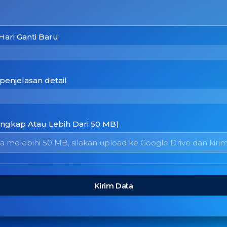
Hari Ganti Baru
penjelasan detail
engkap Atau Lebih Dari 50 MB)
Kirim Data