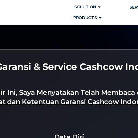
Open SOLUTIO
SOLUTION
SER
Open PRODUC
PRODUCTS
Garansi & Service Cashcow In
r Ini, Saya Menyatakan Telah Membaca
at dan Ketentuan Garansi Cashcow Indo
Data Diri