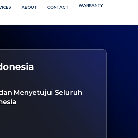
WARRANTY
N
VICES
ABOUT
CONTACT
TS
donesia
 dan Menyetujui Seluruh
nesia