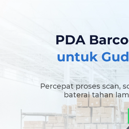
Skip
to
content
PDA Barcod
untuk Guda
Percepat proses scan, s
baterai tahan lam